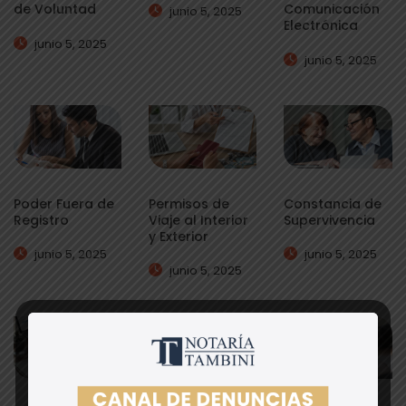
de Voluntad
Comunicación
junio 5, 2025
Electrónica
junio 5, 2025
junio 5, 2025
Poder Fuera de
Permisos de
Constancia de
Registro
Viaje al Interior
Supervivencia
y Exterior
junio 5, 2025
junio 5, 2025
junio 5, 2025