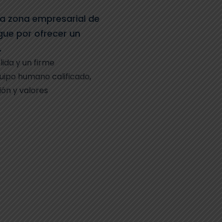
 la zona empresarial de
ngue por ofrecer un
.
ida y un firme
ipo humano calificado,
ión y valores