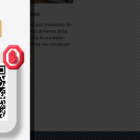
 Contenciosos
cedimientos que, por mandato de
r tramitados directamente ante
eso judicial, como la sucesión
ripción adquisitiva, rectificación
re otros.
ón