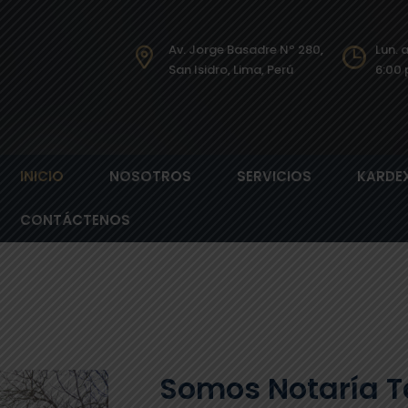
Av. Jorge Basadre Nº 280,
Lun. 
San Isidro, Lima, Perú​
6:00 
INICIO
NOSOTROS
SERVICIOS
KARDE
CONTÁCTENOS
Somos Notaría 