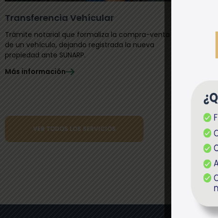
Transferencia Vehícular
Actos
Trámite notarial que formaliza la compra-venta
Compre
de un vehículo, dejando registrada la nueva
vincula
propiedad ante SUNARP.
de est
capital
Más información
otros.
Más in
VER TODOS LOS SERVICIOS