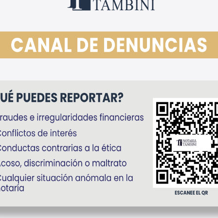
 Societarios
Asuntos No
nde la autorización notarial de actos
Incluye los pro
dos al desarrollo societario: modificación
ley, pueden se
atutos, aumentos o reducciones de
notario sin proc
, designación de representantes, entre
intestada, presc
de partidas, ent
formación
Más informaci