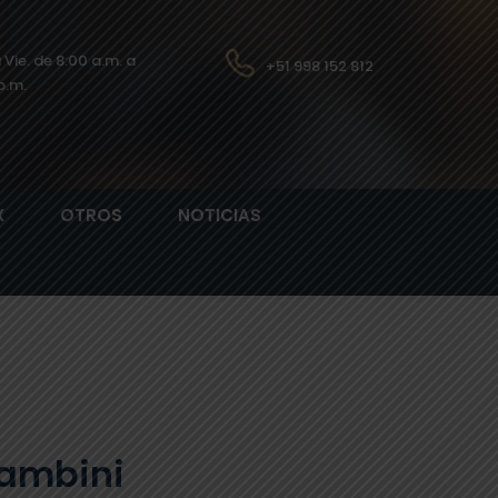
a Vie. de 8:00 a.m. a
+51 998 152 812
p.m.
X
OTROS
NOTICIAS
Tambini