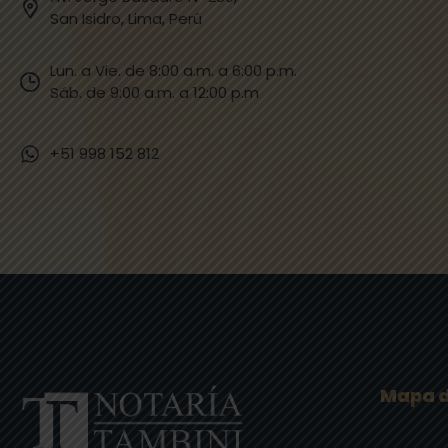
San Isidro, Lima, Perú
Lun. a Vie. de 8:00 a.m. a 6:00 p.m.
Sáb. de 9:00 a.m. a 12:00 p.m​
+51 998 152 812
Mapa d