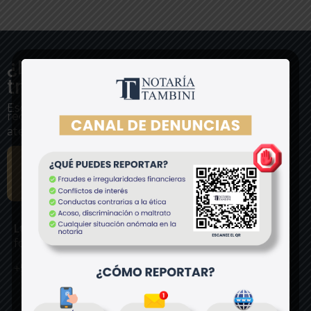
¿Necesitas ayuda con tu
trámite?
Escríbele directamente a nuestro asesor experto y
recibe
atención personalizada.
SOLICITA TU
ASESORÍA
Lucia Rojas y Cecilia Malache
formatos@notariatambini.com
+511
981 367 511