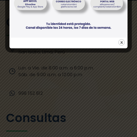
Contáctenos
Av. Jorge Basadre Nº 280,
San Isidro, Lima, Perú
Lun. a Vie. de 8:00 a.m. a 6:00 p.m.
Sáb. de 9:00 a.m. a 12:00 p.m​
998 152 812
Consultas