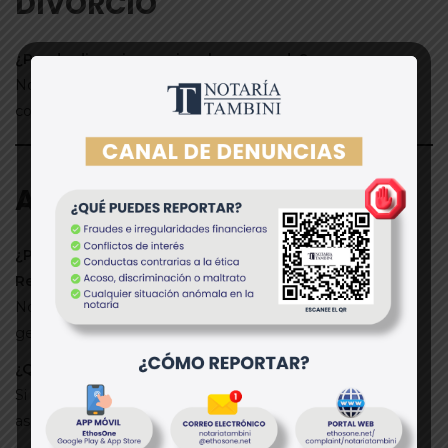
DIVORCIO
¿Puedo divorciarme si no hay acuerdo?
No. El divorcio notarial requiere mutuo acuerdo. De lo
contrario, debe presentarse una demanda judicial.
ACTOS SOCIETARIOS
¿Puedo inscribir la transferencia de acciones en
Registros Públicos?
No. Se registra en el Libro de Matrícula de Acciones. El
gerente general debe informar a SUNAT.
¿Quiénes pueden ser parte del Consejo Directivo?
Si el estatuto lo permite, incluso personas externas a la
asociación.