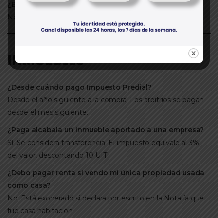
¿El gerente general debe ser socio?
No. Puede ser un tercero designado por los socios.
INMUEBLES
¿Desde cuándo pago Impuesto Predial?
Desde el año siguiente a la compra. Los arbitrios se pagan
desde el mes siguiente.
¿Paga alcabala un inmueble aportado a una empresa?
Sí. Se considera transferencia. El impuesto equivale al 3%
del valor, descontando 10 UIT.
¿Debo pagar renta si vendo mi única propiedad usada
como casa?
No. Está exonerado si declara por escrito en la Notaría que
fue casa habitación.