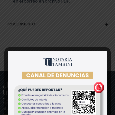
en el correo en archivo PDF.
PROCEDIMIENTO
¿Necesitas ayuda con tu
trámite?
Escríbele directamente a nuestro asesor experto y
recibe
atención personalizada.