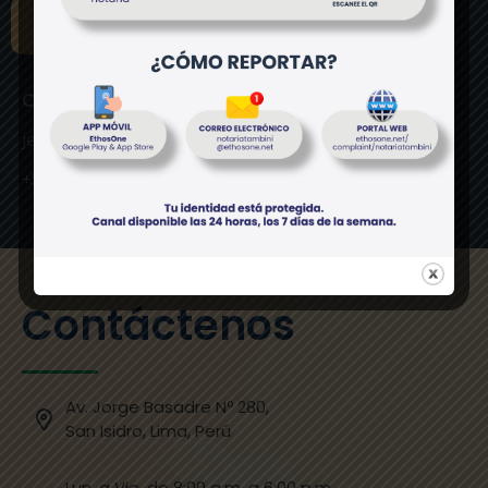
SOLICITA TU ASESORÍA
Carmen Pérez
jefeextraprotocolar@notariatambini.com
+51 955 763 318
Contáctenos
Av. Jorge Basadre Nº 280,
San Isidro, Lima, Perú
Lun. a Vie. de 8:00 a.m. a 6:00 p.m.