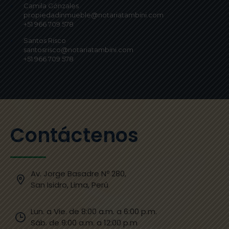
Camila Gónzales
propiedadinmueble@notariatambini.com
+51 966 709 578
Santos Risco
santosrisco@notariatambini.com
+51 966 709 578
Contáctenos
Av. Jorge Basadre Nº 280,
San Isidro, Lima, Perú
Lun. a Vie. de 8:00 a.m. a 6:00 p.m.
Sáb. de 9:00 a.m. a 12:00 p.m​