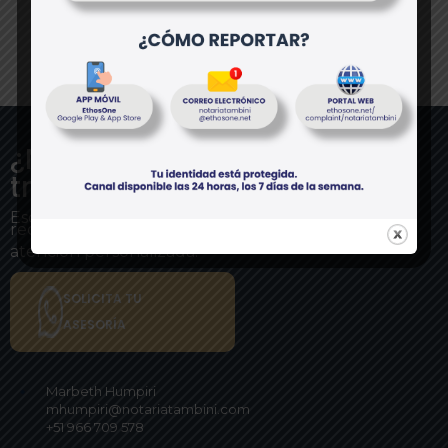
¿Necesitas ayuda con tu
trámite?
Escríbele directamente a nuestro asesor experto y
recibe
atención personalizada.
SOLICITA TU
ASESORÍA
Marbeth Humpiri
mhumpiri@notariatambini.com
+51 966 709 578