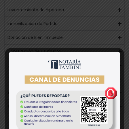
Levantamiento de Hipoteca
Inmovilización de Partida
Donación de Bien Inmueble
Constitución de Usufructo
Constitución de Hipoteca
Cesión de Bien Inmueble
Arrendamiento de Bien Inmueble
Anticipo de Legítima