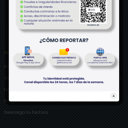
Mapa de Sitio
Inicio
Nosotros
Servicios Protocolares
Servicios Extraprotocolares
Noticias
Formatos Descargables
Preguntas frecuentes
Contáctenos
Descarga tu factura