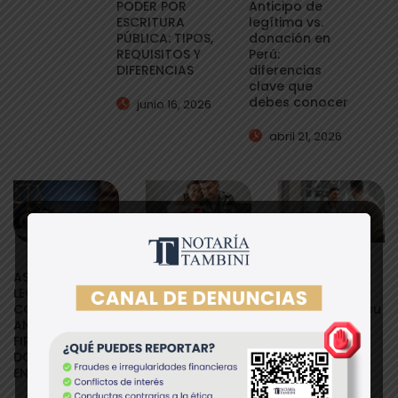
PODER POR
Anticipo de
ESCRITURA
legítima vs.
PÚBLICA: TIPOS,
donación en
REQUISITOS Y
Perú:
DIFERENCIAS
diferencias
clave que
debes conocer
junio 16, 2026
abril 21, 2026
ASPECTOS
¿Cómo puedo
¿Busca
LEGALES A
asegurar mi
formalizar o
CONSIDERAR
propiedad?
hacer crecer su
ANTES DE
negocio?
FIRMAR
junio 2, 2025
febrero 26,
DOCUMENTOS
2024
EN PERÚ